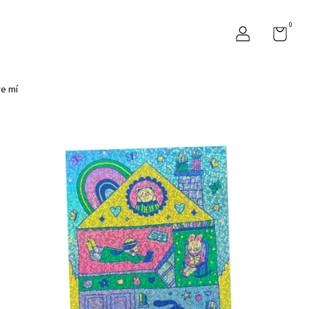
0
e mí