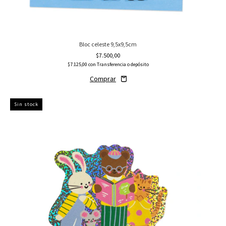
Bloc celeste 9,5x9,5cm
$7.500,00
$7.125,00
con
Transferencia o depósito
Sin stock