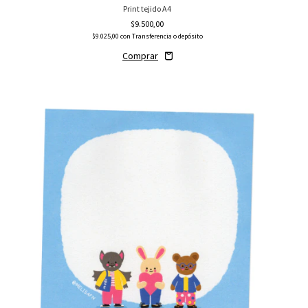
Print tejido A4
$9.500,00
$9.025,00
con
Transferencia o depósito