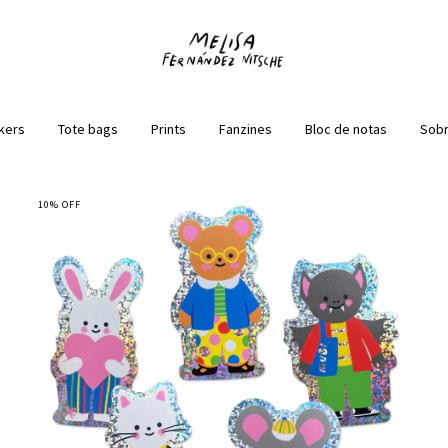
kers
Tote bags
Prints
Fanzines
Bloc de notas
Sobr
10
%
OFF